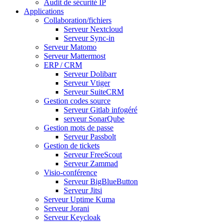
Audit de sécurité IP
Applications
Collaboration/fichiers
Serveur Nextcloud
Serveur Sync-in
Serveur Matomo
Serveur Mattermost
ERP / CRM
Serveur Dolibarr
Serveur Vtiger
Serveur SuiteCRM
Gestion codes source
Serveur Gitlab infogéré
serveur SonarQube
Gestion mots de passe
Serveur Passbolt
Gestion de tickets
Serveur FreeScout
Serveur Zammad
Visio-conférence
Serveur BigBlueButton
Serveur Jitsi
Serveur Uptime Kuma
Serveur Jorani
Serveur Keycloak