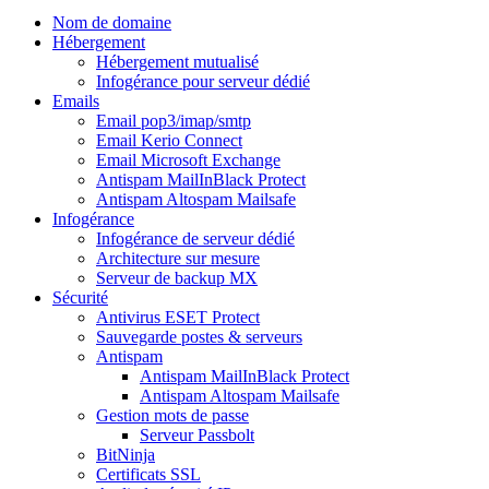
Nom de domaine
Hébergement
Hébergement mutualisé
Infogérance pour serveur dédié
Emails
Email pop3/imap/smtp
Email Kerio Connect
Email Microsoft Exchange
Antispam MailInBlack Protect
Antispam Altospam Mailsafe
Infogérance
Infogérance de serveur dédié
Architecture sur mesure
Serveur de backup MX
Sécurité
Antivirus ESET Protect
Sauvegarde postes & serveurs
Antispam
Antispam MailInBlack Protect
Antispam Altospam Mailsafe
Gestion mots de passe
Serveur Passbolt
BitNinja
Certificats SSL