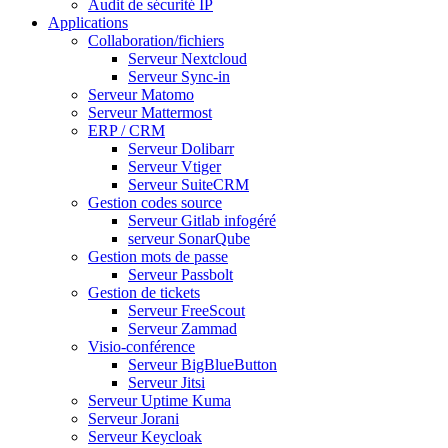
Audit de sécurité IP
Applications
Collaboration/fichiers
Serveur Nextcloud
Serveur Sync-in
Serveur Matomo
Serveur Mattermost
ERP / CRM
Serveur Dolibarr
Serveur Vtiger
Serveur SuiteCRM
Gestion codes source
Serveur Gitlab infogéré
serveur SonarQube
Gestion mots de passe
Serveur Passbolt
Gestion de tickets
Serveur FreeScout
Serveur Zammad
Visio-conférence
Serveur BigBlueButton
Serveur Jitsi
Serveur Uptime Kuma
Serveur Jorani
Serveur Keycloak