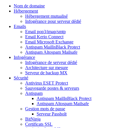
Nom de domaine
Hébergement
Hébergement mutualisé
Infogérance pour serveur dédié
Emails
Email pop3/imap/smtp
Email Kerio Connect
Email Microsoft Exchange
Antispam MailInBlack Protect
Antispam Altospam Mailsafe
Infogérance
Infogérance de serveur dédié
Architecture sur mesure
Serveur de backup MX
Sécurité
Antivirus ESET Protect
Sauvegarde postes & serveurs
Antispam
Antispam MailInBlack Protect
Antispam Altospam Mailsafe
Gestion mots de passe
Serveur Passbolt
BitNinja
Certificats SSL