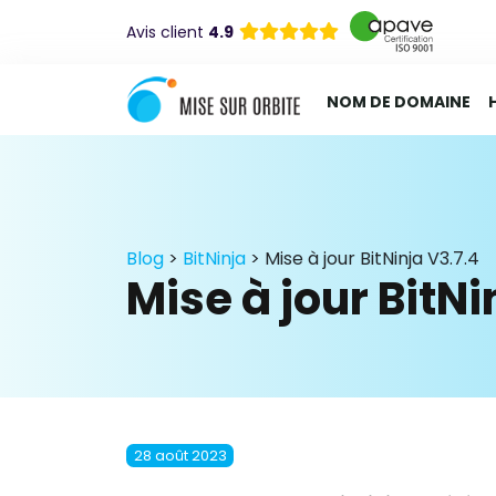
Avis client
4.9
NOM DE DOMAINE
Blog
>
BitNinja
>
Mise à jour BitNinja V3.7.4
Mise à jour BitNi
28 août 2023