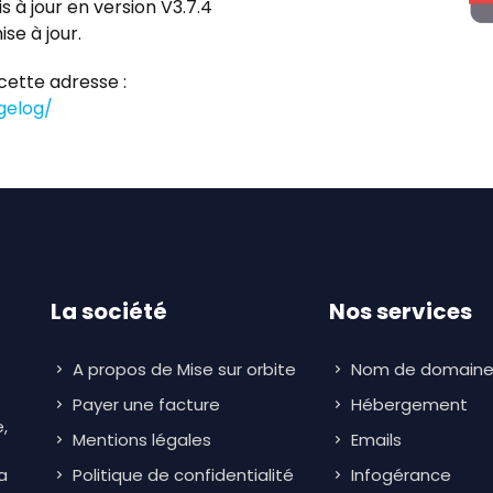
s à jour en version V3.7.4
se à jour.
cette adresse :
gelog/
La société
Nos services
A propos de Mise sur orbite
Nom de domain
Payer une facture
Hébergement
,
Mentions légales
Emails
a
Politique de confidentialité
Infogérance